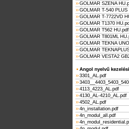
GOLMAR SZENA HU.p
GOLMAR T-540 PLUS 
GOLMAR T-7722VD HU
GOLMAR T1370 HU.pd
GOLMAR T562 HU.pdf
GOLMAR T801ML HU.
GOLMAR TEKNA UNO,
GOLMAR TEKNAPLUS
GOLMAR VESTA2 GB2
Angol nyelvű kezelési 
3301_AL.pdf
3403__4403_5403_540
4113_4223_AL.pdf
4130_AL-4210_AL.pdf
4502_AL.pdf
4n_installation.pdf
4n_modul_all.pdf
4n_modul_residential.p
4n_modul.pdf