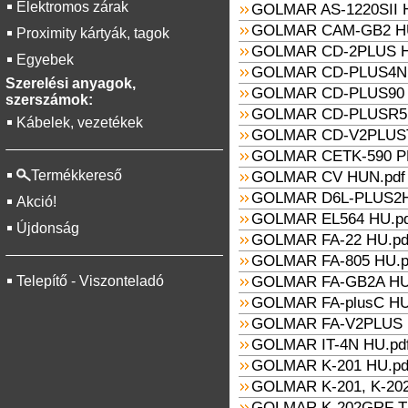
Elektromos zárak
GOLMAR AS-1220SII 
GOLMAR CAM-GB2 HU
Proximity kártyák, tagok
GOLMAR CD-2PLUS H
Egyebek
GOLMAR CD-PLUS4N 
Szerelési anyagok,
GOLMAR CD-PLUS90 
szerszámok:
GOLMAR CD-PLUSR5 
Kábelek, vezetékek
GOLMAR CD-V2PLUST
GOLMAR CETK-590 P
Termékkereső
GOLMAR CV HUN.pdf
GOLMAR D6L-PLUS2H
Akció!
GOLMAR EL564 HU.pd
Újdonság
GOLMAR FA-22 HU.pd
GOLMAR FA-805 HU.p
Telepítő - Viszonteladó
GOLMAR FA-GB2A HU
GOLMAR FA-plusC HU
GOLMAR FA-V2PLUS 
GOLMAR IT-4N HU.pd
GOLMAR K-201 HU.pd
GOLMAR K-201, K-202
GOLMAR K-202GRF T-