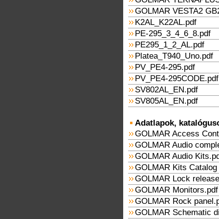
GOLMAR VESTA2 GB2
K2AL_K22AL.pdf
PE-295_3_4_6_8.pdf
PE295_1_2_AL.pdf
Platea_T940_Uno.pdf
PV_PE4-295.pdf
PV_PE4-295CODE.pdf
SV802AL_EN.pdf
SV805AL_EN.pdf
Adatlapok, katalógus
GOLMAR Access Contro
GOLMAR Audio comple
GOLMAR Audio Kits.pd
GOLMAR Kits Catalog
GOLMAR Lock release
GOLMAR Monitors.pdf
GOLMAR Rock panel.p
GOLMAR Schematic di