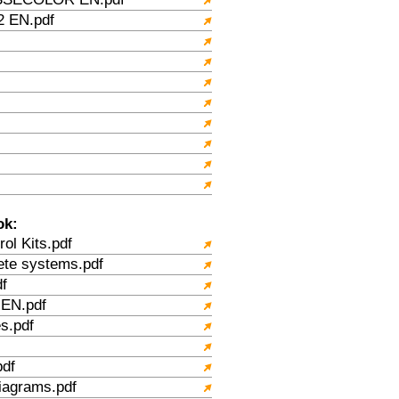
 EN.pdf
ok:
l Kits.pdf
te systems.pdf
f
 EN.pdf
s.pdf
df
agrams.pdf