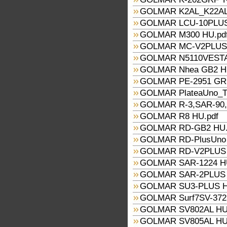
GOLMAR K2AL_K22AL
GOLMAR LCU-10PLUS
GOLMAR M300 HU.pd
GOLMAR MC-V2PLUS 
GOLMAR N5110VESTA
GOLMAR Nhea GB2 H
GOLMAR PE-2951 GRF
GOLMAR PlateaUno_T
GOLMAR R-3,SAR-90,S
GOLMAR R8 HU.pdf
GOLMAR RD-GB2 HU.
GOLMAR RD-PlusUno 
GOLMAR RD-V2PLUS 
GOLMAR SAR-1224 HU
GOLMAR SAR-2PLUS 
GOLMAR SU3-PLUS H
GOLMAR Surf7SV-372S
GOLMAR SV802AL HU
GOLMAR SV805AL HU