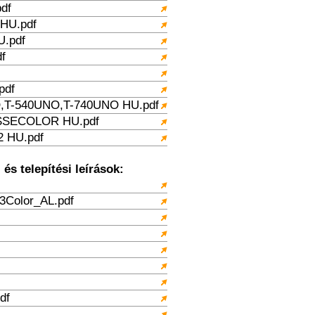
df
HU.pdf
.pdf
f
pdf
T-540UNO,T-740UNO HU.pdf
SECOLOR HU.pdf
 HU.pdf
és telepítési leírások:
3Color_AL.pdf
df