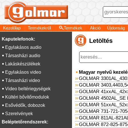
Kezdőlap
Termékekről
Termékek
Akció
Újdonság
Kaputelefonok:
Letöltés
Egylakásos audio
Társasházi audio
Lakáskészülékek
Magyar nyelvű kezelési
Egylakásos video
GOLMAR 3301AL_4301
Társasházi video
GOLMAR 3403,4403,54
Video beltériegységek
GOLMAR 41xxAL_42xx
Kültéri bővítőmodulok
GOLMAR 4502AL_SE 
GOLMAR 51xxAL_52xx
Esővédők, dobozok
GOLMAR 731-721-705-
Szerelvények
GOLMAR 811AL-821AL
Beléptetőrendszerek:
GOLMAR 872-825-875-