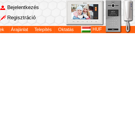
Bejelentkezés
Regisztráció
HUF
ek
Árajánlat
Telepítés
Oktatás