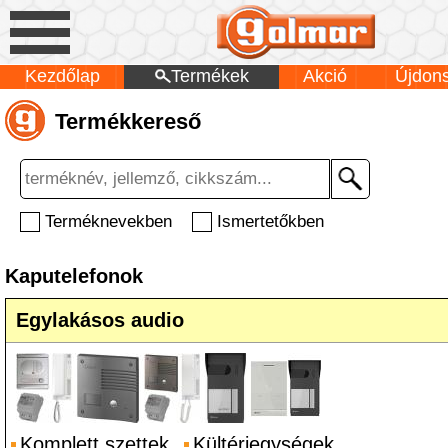
Kezdőlap
Termékek
Akció
Újdon
Termékkereső
Terméknevekben
Ismertetőkben
Kaputelefonok
Egylakásos audio
Komplett szettek
Kültériegységek