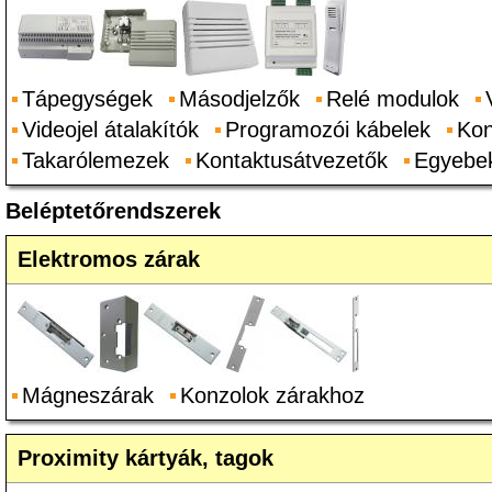
Tápegységek
Másodjelzők
Relé modulok
Videojel átalakítók
Programozói kábelek
Kon
Takarólemezek
Kontaktusátvezetők
Egyebe
Beléptetőrendszerek
Elektromos zárak
Mágneszárak
Konzolok zárakhoz
Proximity kártyák, tagok