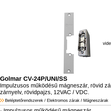
vid
Golmar CV-24P/UNI/SS
Impulzusos működésű mágneszár, rövid zárte
zárnyelv, rövidpajzs, 12VAC / VDC.
Beléptetőrendszerek
/
Elektromos zárak
/
Mágneszárak
- Impulzusos működésű mágneszár.